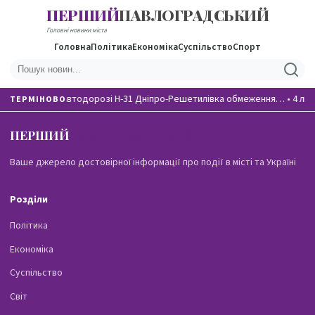
ПЕРШИЙ
ПАВЛОГРАДСЬКИЙ
Головні новини міста
Головна
Політика
Економіка
Суспільство
Спорт
На автодорозі Н-31 Дніпро-Решетилівка обмеження…
•
4 лю
ТЕРМІНОВО
ПЕРШИЙ
ПАВЛОГРАДСЬКИЙ
Ваше джерело достовірної інформації про події в місті та Україні
Розділи
Політика
Економіка
Суспільство
Світ