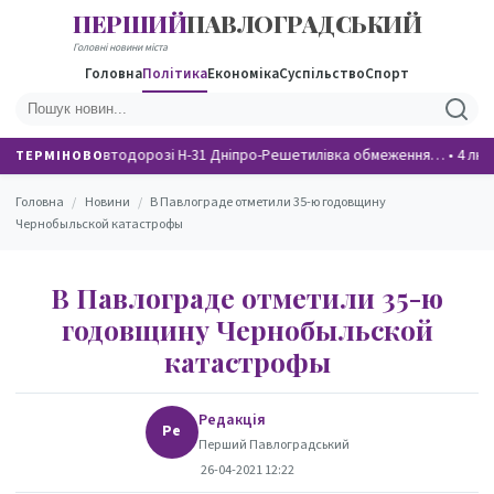
ПЕРШИЙ
ПАВЛОГРАДСЬКИЙ
НОВИНИ
Головні новини міста
Головна
Політика
Економіка
Суспільство
Спорт
На автодорозі Н-31 Дніпро-Решетилівка обмеження…
•
4 люд
ТЕРМІНОВО
Головна
/
Новини
/
В Павлограде отметили 35-ю годовщину
Чернобыльской катастрофы
В Павлограде отметили 35-ю
годовщину Чернобыльской
катастрофы
Редакція
Ре
Перший Павлоградський
26-04-2021 12:22