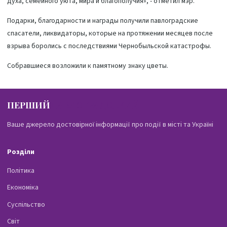
духа, семейного уюта, мира и благополучия», - отметил мэр.
Подарки, благодарности и награды получили павлоградские
спасатели, ликвидаторы, которые на протяжении месяцев после
взрыва боролись с последствиями Чернобыльской катастрофы.
Собравшиеся возложили к памятному знаку цветы.
ПЕРШИЙ
ПАВЛОГРАДСЬКИЙ
Ваше джерело достовірної інформації про події в місті та Україні
Розділи
Політика
Економіка
Суспільство
Світ