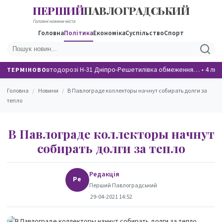
ПЕРШИЙ
ПАВЛОГРАДСЬКИЙ
НОВИНИ
Головні новини міста
Головна
Політика
Економіка
Суспільство
Спорт
На автодорозі Н-31 Дніпро-Решетилівка обмеження…
•
4 люд
ТЕРМІНОВО
Головна
/
Новини
/
В Павлограде коллекторы начнут собирать долги за
тепло
В Павлограде коллекторы начнут
собирать долги за тепло
Редакція
Ре
Перший Павлоградський
29-04-2021 14:52