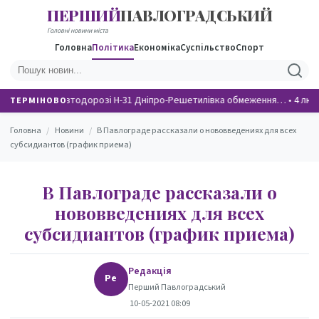
ПЕРШИЙ
ПАВЛОГРАДСЬКИЙ
НОВИНИ
Головні новини міста
Головна
Політика
Економіка
Суспільство
Спорт
На автодорозі Н-31 Дніпро-Решетилівка обмеження…
•
4 люд
ТЕРМІНОВО
Головна
/
Новини
/
В Павлограде рассказали о нововведениях для всех
субсидиантов (график приема)
В Павлограде рассказали о
нововведениях для всех
субсидиантов (график приема)
Редакція
Ре
Перший Павлоградський
10-05-2021 08:09