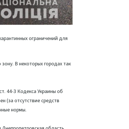
карантинных ограничений для
зону. В некоторых городах так
т. 44-3 Кодекса Украины об
н (за отсутствие средств
нные нормы.
ы Днепропетровская область