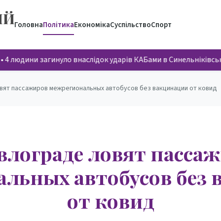
ИЙ
Головна
Політика
Економіка
Суспільство
Спорт
4 людини загинуло внаслідок ударів КАБами в Синельніківсь
вят пассажиров межрегиональных автобусов без вакцинации от ковид
влограде ловят пасса
льных автобусов без
от ковид