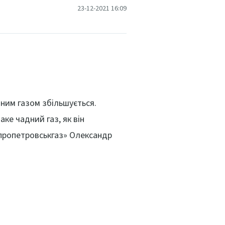
23-12-2021 16:09
дним газом збільшується.
ке чадний газ, як він
іпропетровськгаз» Олександр