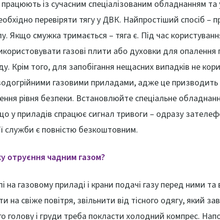
 працюють із сучасним спеціалізованим обладнанням та 
необхідно перевіряти тягу у ДВК. Найпростіший спосіб – 
у. Якщо смужка тримається – тяга є. Під час користуван
икористовувати газові плити або духовки для опалення
у. Крім того, для запобігання нещасних випадків не кор
одогрійними газовими приладами, адже це призводить н
ження рівня безпеки. Встановлюйте спеціальне обладнанн
кщо у приладів спрацює сигнал тривоги – одразу зателеф
ї служби є повністю безкоштовним.
ку отруєння чадним газом?
лі на газовому приладі і крани подачі газу перед ними т
и на свіже повітря, звільнити від тісного одягу, який з
ого голову і груди треба покласти холодний компрес. На