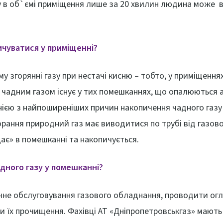
зу в об`ємі приміщення лише за 20 хвилин людина може в
ичуватися у приміщенні?
у згорянні газу при нестачі кисню – тобто, у приміщення
 чадним газом існує у тих помешканнях, що опалюються
ією з найпоширеніших причин накопичення чадного газу 
горання природний газ має виводитися по трубі від газо
дає» в помешканні та накопичується.
дного газу у помешканні?
чне обслуговування газового обладнання, проводити огл
и їх прочищення. Фахівці АТ «Дніпропетровськгаз» мають 