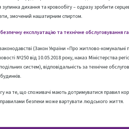
 зупинка дихання та кровообігу – одразу зробити серце
вати, змочений нашатирним спиртом.
а безпечну експлуатацію та технічне обслуговування г
 законодавстві (Закон України «Про житлово-комунальні 
овості №250 від 10.05.2018 року, наказ Міністерства рег
зподільних систем), відповідальність за технічне обслуг
будинків.
агу на те, що споживачі мають дотримуватися правил ко
 правилами безпеки може вартувати людського життя.