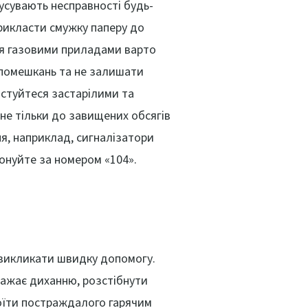
усувають несправності будь-
прикласти смужку паперу до
ня газовими приладами варто
 помешкань та не залишати
истуйтеся застарілими та
е тільки до завищених обсягів
я, наприклад, сигналізатори
онуйте за номером «104».
а викликати швидку допомогу.
аважає диханню, розстібнути
поїти постраждалого гарячим