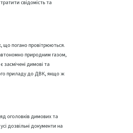
тратити свідомість та
х, що погано провітрюються.
 автономно природним газом,
є засмічені димові та
вого приладу до ДВК, якщо ж
яд оголовків димових та
усі дозвільні документи на