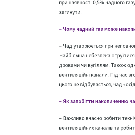
при наявності 0,5% чадного га
загинути.
– Чому чадний газ може накоп
– Чад утворюється при неповном
Найбільша небезпека отруїтися
дровами чи вугіллям. Також одн
вентиляційні канали. Під час з
цього не відбувається, чад «осі
– Як запобігти накопиченню ча
– Важливо вчасно робити техні
вентиляційних каналів та робит