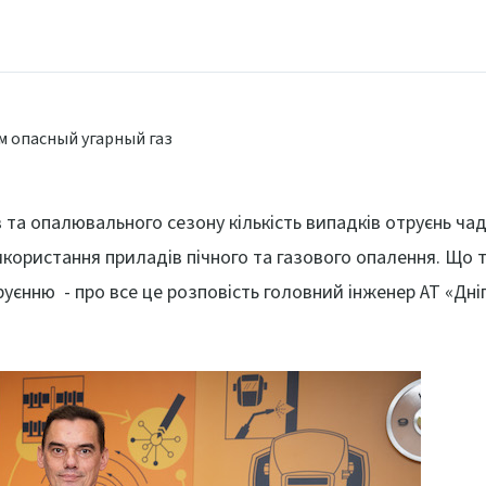
в та опалювального сезону кількість випадків отруєнь ча
ористання приладів пічного та газового опалення. Що та
руєнню - про все це розповість головний інженер АТ «Дн