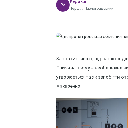
Редакція
Ре
Перший Павлоградський
За статистикою, під час холоді
Причина цьому – необережне вик
утворюється та як запобігти от
Макаренко.