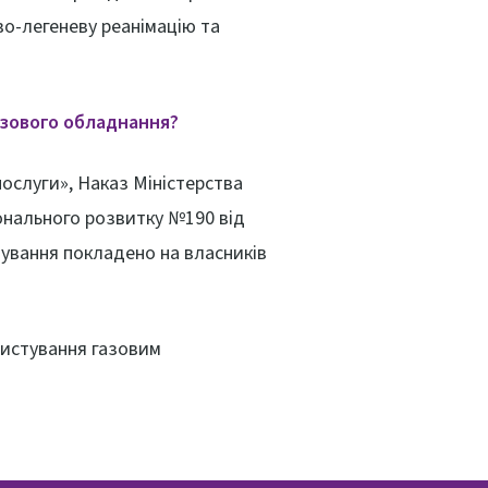
во-легеневу реанімацію та
азового обладнання?
послуги», Наказ Міністерства
іонального розвитку №190 від
овування покладено на власників
ристування газовим