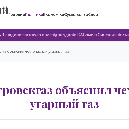
ИЙ
Головна
Політика
Економіка
Суспільство
Спорт
4 людини загинуло внаслідок ударів КАБами в Синельніківсь
аз объяснил чем опасный угарный газ
ровскгаз объяснил ч
угарный газ