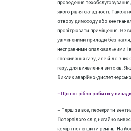
проведення техобслуговування,
якого рівня складності. Також 
отвору димоходу або вентканал
провітрювати приміщення. Не в
увімкненими прилади без нагляд
несправними опалювальними і в
споживання газу, але й до зни
газу, для виявлення витоків. Я
Виклик аварійно-диспетчерсько
– Що потрібно робити у випад
– Перш за все, перекрити венти
Потерпілого слід негайно вивест
комір і полегшити ремінь. На й