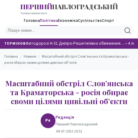
ПЕРШИЙ
ПАВЛОГРАДСЬКИЙ
НОВИНИ
Головні новини міста
Головна
Політика
Економіка
Суспільство
Спорт
На автодорозі Н-31 Дніпро-Решетилівка обмеження…
•
4 люд
ТЕРМІНОВО
Головна
/
Новини
/
Масштабний обстріл Слов’янська та Краматорська -
росія обирає своми цілями цивільні об’єкти
Масштабний обстріл Слов’янська
та Краматорська - росія обирає
своми цілями цивільні об’єкти
Редакція
Ре
Перший Павлоградський
04-07-2022 10:51