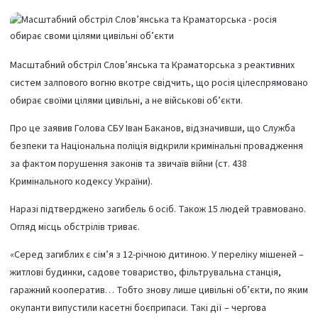
Масштабний обстріл Слов’янська та Краматорська з реактивних
систем залпового вогню вкотре свідчить, що росія цілеспрямовано
обирає своїми цілями цивільні, а не військові об’єкти.
Про це заявив Голова СБУ Іван Баканов, відзначивши, що Служба
безпеки та Національна поліція відкрили кримінальні провадження
за фактом порушення законів та звичаїв війни (ст. 438
Кримінального кодексу України).
Наразі підтверджено загибель 6 осіб. Також 15 людей травмовано.
Огляд місць обстрілів триває.
«Серед загиблих є сім’я з 12-річною дитиною. У переліку мішеней –
житлові будинки, садове товариство, фільтрувальна станція,
гаражний кооператив… Тобто знову лише цивільні об’єкти, по яким
окупанти випустили касетні боєприпаси. Такі дії – чергова