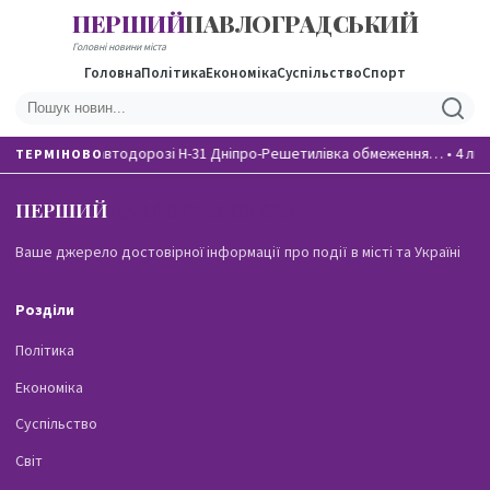
ПЕРШИЙ
ПАВЛОГРАДСЬКИЙ
Головні новини міста
Головна
Політика
Економіка
Суспільство
Спорт
На автодорозі Н-31 Дніпро-Решетилівка обмеження…
•
4 лю
ТЕРМІНОВО
ПЕРШИЙ
ПАВЛОГРАДСЬКИЙ
Ваше джерело достовірної інформації про події в місті та Україні
Розділи
Політика
Економіка
Суспільство
Світ