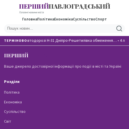
ПЕРШИЙ
ПАВЛОГРАДСЬКИЙ
Головні новини міста
Головна
Політика
Економіка
Суспільство
Спорт
На автодорозі Н-31 Дніпро-Решетилівка обмеження…
•
4 лю
ТЕРМІНОВО
ПЕРШИЙ
ПАВЛОГРАДСЬКИЙ
Ваше джерело достовірної інформації про події в місті та Україні
Розділи
Політика
Економіка
Суспільство
Світ