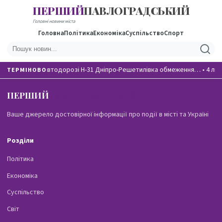
ПЕРШИЙ
ПАВЛОГРАДСЬКИЙ
Головні новини міста
Головна
Політика
Економіка
Суспільство
Спорт
На автодорозі Н-31 Дніпро-Решетилівка обмеження…
•
4 лю
ТЕРМІНОВО
ПЕРШИЙ
ПАВЛОГРАДСЬКИЙ
Ваше джерело достовірної інформації про події в місті та Україні
Розділи
Політика
Економіка
Суспільство
Світ