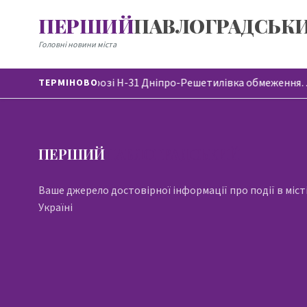
ПЕРШИЙ
ПАВЛОГРАДСЬК
Головні новини міста
На автодорозі Н-31 Дніпро-Решетилівка обмеження
ТЕРМІНОВО
ПЕРШИЙ
ПАВЛОГРАДСЬКИЙ
Ваше джерело достовірної інформації про події в місті
Україні