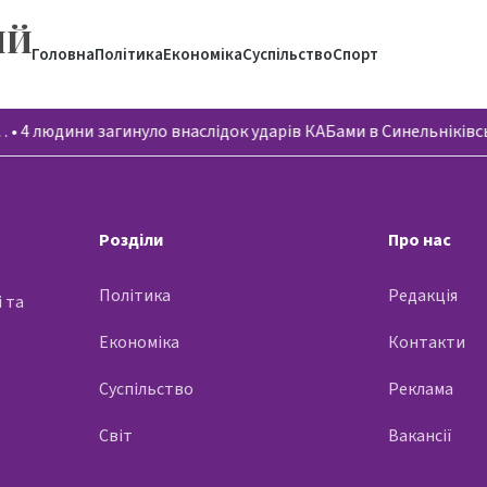
ИЙ
Головна
Політика
Економіка
Суспільство
Спорт
…
•
4 людини загинуло внаслідок ударів КАБами в Синельніків
Розділи
Про нас
Політика
Редакція
 та
Економіка
Контакти
Суспільство
Реклама
Світ
Вакансії