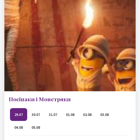
Посіпаки і Монстряки
29.07
30.07
31.07
01.08
02.08
03.08
04.08
05.08