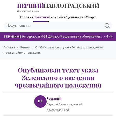
ПЕРШИЙ
ПАВЛОГРАДСЬКИЙ
НОВИНИ
Головні новини міста
Головна
Політика
Економіка
Суспільство
Спорт
На автодорозі Н-31 Дніпро-Решетилівка обмеження…
•
4 люд
ТЕРМІНОВО
Головна
/
Новини
/
Опубликован текст указа Зеленского о введении
чрезвычайного положения
Опубликован текст указа
Зеленского о введении
чрезвычайного положения
Редакція
Ре
Перший Павлоградський
23-02-2022 17:52