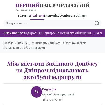
ПЕРШИЙ
ПАВЛОГРАДСЬКИЙ
НОВИНИ
Головні новини міста
Головна
Політика
Економіка
Суспільство
Спорт
На автодорозі Н-31 Дніпро-Решетилівка обмеження…
•
4 люд
ТЕРМІНОВО
Головна
/
Новини
/
Між містами Західного Донбасу та Дніпром
відновлюють автобусні маршрути
Між містами Західного Донбасу
та Дніпром відновлюють
автобусні маршрути
Редакція
Ре
Перший Павлоградський
16-03-2022 20:34