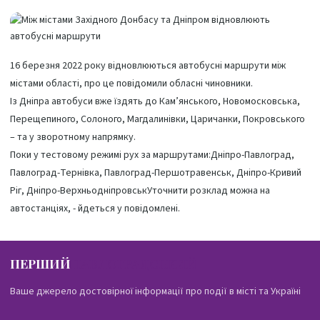
16 березня 2022 року відновлюються автобусні маршрути між
містами області, про це повідомили обласні чиновники.
Із Дніпра автобуси вже їздять до Кам’янського, Новомосковська,
Перещепиного, Солоного, Магдалинівки, Царичанки, Покровського
– та у зворотному напрямку.
Поки у тестовому режимі рух за маршрутами:Дніпро-Павлоград,
Павлоград-Тернівка, Павлоград-Першотравенськ, Дніпро-Кривий
Ріг, Дніпро-ВерхньодніпровськУточнити розклад можна на
автостанціях, - йдеться у повідомлені.
ПЕРШИЙ
ПАВЛОГРАДСЬКИЙ
Ваше джерело достовірної інформації про події в місті та Україні