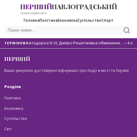
ПЕРШИЙ
ПАВЛОГРАДСЬКИЙ
Головні новини міста
Головна
Політика
Економіка
Суспільство
Спорт
На автодорозі Н-31 Дніпро-Решетилівка обмеження…
•
4 лю
ТЕРМІНОВО
ПЕРШИЙ
ПАВЛОГРАДСЬКИЙ
Ваше джерело достовірної інформації про події в місті та Україні
Розділи
Політика
Економіка
Суспільство
Світ