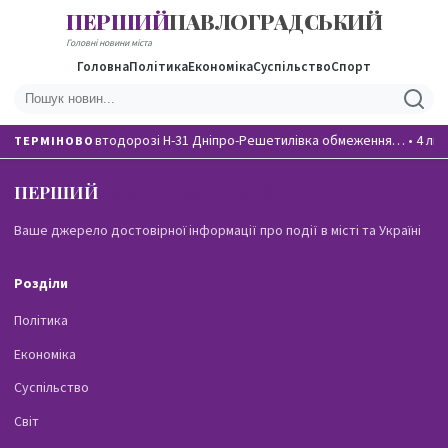
ПЕРШИЙ
ПАВЛОГРАДСЬКИЙ
Головні новини міста
Головна
Політика
Економіка
Суспільство
Спорт
На автодорозі Н-31 Дніпро-Решетилівка обмеження…
•
4 лю
ТЕРМІНОВО
ПЕРШИЙ
ПАВЛОГРАДСЬКИЙ
Ваше джерело достовірної інформації про події в місті та Україні
Розділи
Політика
Економіка
Суспільство
Світ