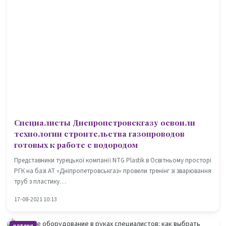
Специалисты Днепропетровскгазу освоили
технологии строительства газопроводов
готовых к работе с водородом
Представники турецької компанії NTG Plastik в Освітньому просторі
РГК на базі АТ «Дніпропетровськгаз» провели тренінг зі зварювання
труб з пластику…
17-08-2021 10:13