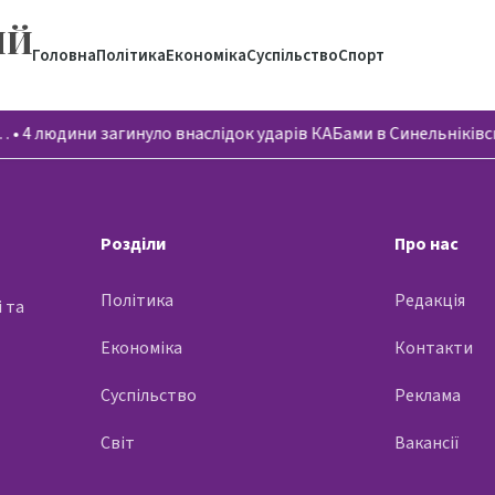
ИЙ
Головна
Політика
Економіка
Суспільство
Спорт
…
•
4 людини загинуло внаслідок ударів КАБами в Синельнікі
Розділи
Про нас
Політика
Редакція
 та
Економіка
Контакти
Суспільство
Реклама
Світ
Вакансії