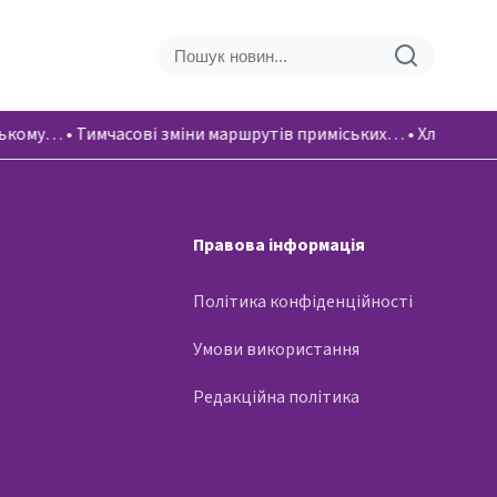
вському…
•
Тимчасові зміни маршрутів приміських…
•
Хлопці вік
Правова інформація
Політика конфіденційності
Умови використання
Редакційна політика