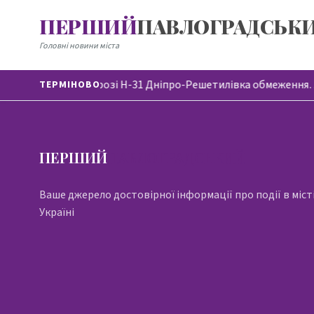
ПЕРШИЙ
ПАВЛОГРАДСЬК
Головні новини міста
На автодорозі Н-31 Дніпро-Решетилівка обмеження
ТЕРМІНОВО
ПЕРШИЙ
ПАВЛОГРАДСЬКИЙ
Ваше джерело достовірної інформації про події в місті
Україні