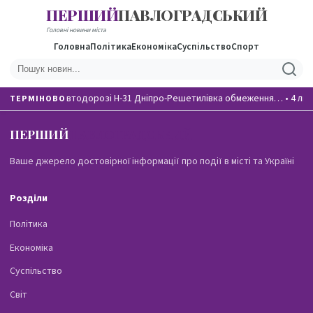
ПЕРШИЙ
ПАВЛОГРАДСЬКИЙ
Головні новини міста
Головна
Політика
Економіка
Суспільство
Спорт
На автодорозі Н-31 Дніпро-Решетилівка обмеження…
•
4 лю
ТЕРМІНОВО
ПЕРШИЙ
ПАВЛОГРАДСЬКИЙ
Ваше джерело достовірної інформації про події в місті та Україні
Розділи
Політика
Економіка
Суспільство
Світ