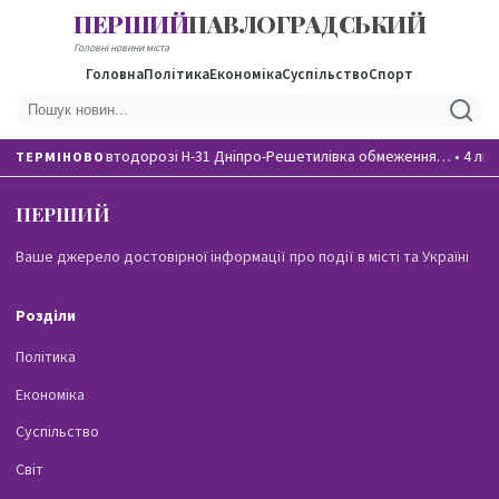
ПЕРШИЙ
ПАВЛОГРАДСЬКИЙ
Головні новини міста
Головна
Політика
Економіка
Суспільство
Спорт
На автодорозі Н-31 Дніпро-Решетилівка обмеження…
•
4 лю
ТЕРМІНОВО
ПЕРШИЙ
ПАВЛОГРАДСЬКИЙ
Ваше джерело достовірної інформації про події в місті та Україні
Розділи
Політика
Економіка
Суспільство
Світ