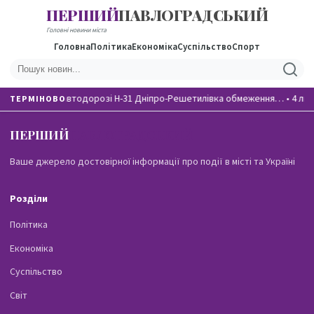
ПЕРШИЙ
ПАВЛОГРАДСЬКИЙ
Головні новини міста
Головна
Політика
Економіка
Суспільство
Спорт
На автодорозі Н-31 Дніпро-Решетилівка обмеження…
•
4 лю
ТЕРМІНОВО
ПЕРШИЙ
ПАВЛОГРАДСЬКИЙ
Ваше джерело достовірної інформації про події в місті та Україні
Розділи
Політика
Економіка
Суспільство
Світ