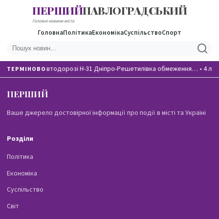
ПЕРШИЙ
ПАВЛОГРАДСЬКИЙ
Головні новини міста
Головна
Політика
Економіка
Суспільство
Спорт
На автодорозі Н-31 Дніпро-Решетилівка обмеження…
•
4 лю
ТЕРМІНОВО
ПЕРШИЙ
ПАВЛОГРАДСЬКИЙ
Ваше джерело достовірної інформації про події в місті та Україні
Розділи
Політика
Економіка
Суспільство
Світ