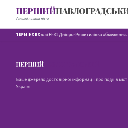
ПЕРШИЙ
ПАВЛОГРАДСЬК
Головні новини міста
На автодорозі Н-31 Дніпро-Решетилівка обмеження
ТЕРМІНОВО
ПЕРШИЙ
ПАВЛОГРАДСЬКИЙ
Ваше джерело достовірної інформації про події в місті
Україні