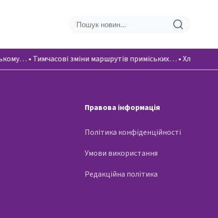
вському…
•
Тимчасові зміни маршрутів приміських…
•
Хлопці вік
Правова інформація
Політика конфіденційності
Умови використання
Редакційна політика