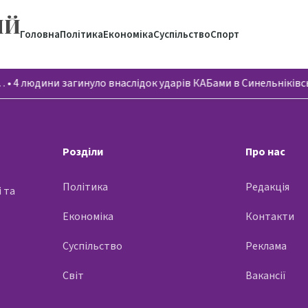
ИЙ
Головна
Політика
Економіка
Суспільство
Спорт
…
•
4 людини загинуло внаслідок ударів КАБами в Синельнікі
Розділи
Про нас
Політика
Редакція
 та
Економіка
Контакти
Суспільство
Реклама
Світ
Вакансії