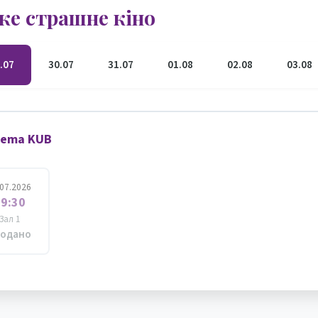
же страшне кіно
.07
30.07
31.07
01.08
02.08
03.08
nema KUB
.07.2026
9:30
Зал 1
одано