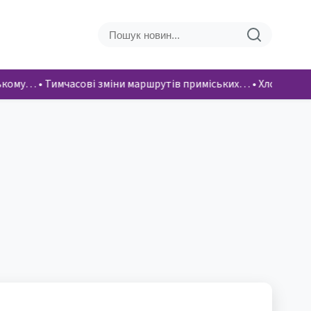
ському…
•
Тимчасові зміни маршрутів приміських…
•
Хлопці вік