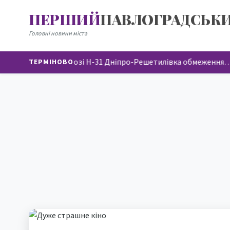
ПЕРШИЙ
ПАВЛОГРАДСЬК
Головні новини міста
На автодорозі Н-31 Дніпро-Решетилівка обмеження
ТЕРМІНОВО