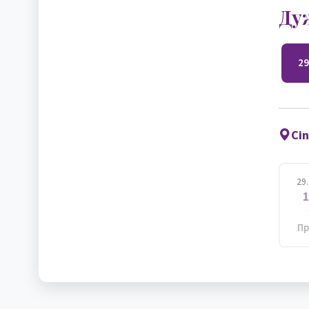
Ду
29
Ci
29
1
Пр