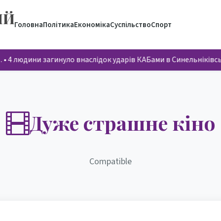
ИЙ
Головна
Політика
Економіка
Суспільство
Спорт
…
•
4 людини загинуло внаслідок ударів КАБами в Синельніків
Дуже страшне кіно
Compatible