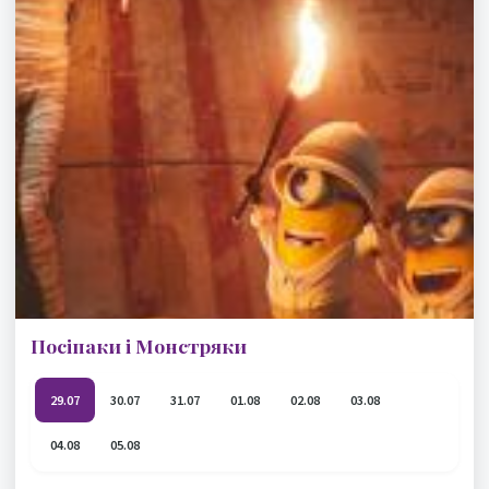
Посіпаки і Монстряки
29.07
30.07
31.07
01.08
02.08
03.08
04.08
05.08