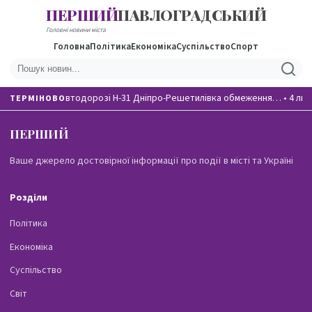
ПЕРШИЙ
ПАВЛОГРАДСЬКИЙ
Головні новини міста
Головна
Політика
Економіка
Суспільство
Спорт
На автодорозі Н-31 Дніпро-Решетилівка обмеження…
•
4 лю
ТЕРМІНОВО
ПЕРШИЙ
ПАВЛОГРАДСЬКИЙ
Ваше джерело достовірної інформації про події в місті та Україні
Розділи
Політика
Економіка
Суспільство
Світ