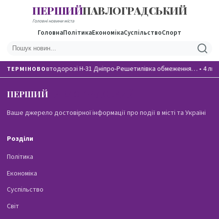
ПЕРШИЙ
ПАВЛОГРАДСЬКИЙ
Головні новини міста
Головна
Політика
Економіка
Суспільство
Спорт
На автодорозі Н-31 Дніпро-Решетилівка обмеження…
•
4 лю
ТЕРМІНОВО
ПЕРШИЙ
ПАВЛОГРАДСЬКИЙ
Ваше джерело достовірної інформації про події в місті та Україні
Розділи
Політика
Економіка
Суспільство
Світ