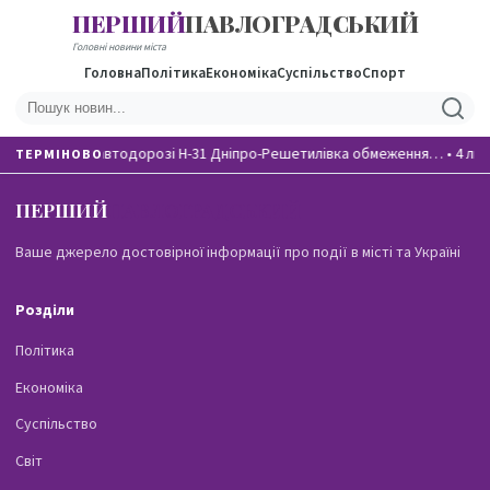
ПЕРШИЙ
ПАВЛОГРАДСЬКИЙ
Головні новини міста
Головна
Політика
Економіка
Суспільство
Спорт
На автодорозі Н-31 Дніпро-Решетилівка обмеження…
•
4 лю
ТЕРМІНОВО
ПЕРШИЙ
ПАВЛОГРАДСЬКИЙ
Ваше джерело достовірної інформації про події в місті та Україні
Розділи
Політика
Економіка
Суспільство
Світ