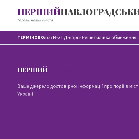
ПЕРШИЙ
ПАВЛОГРАДСЬК
Головні новини міста
На автодорозі Н-31 Дніпро-Решетилівка обмеження
ТЕРМІНОВО
ПЕРШИЙ
ПАВЛОГРАДСЬКИЙ
Ваше джерело достовірної інформації про події в місті
Україні