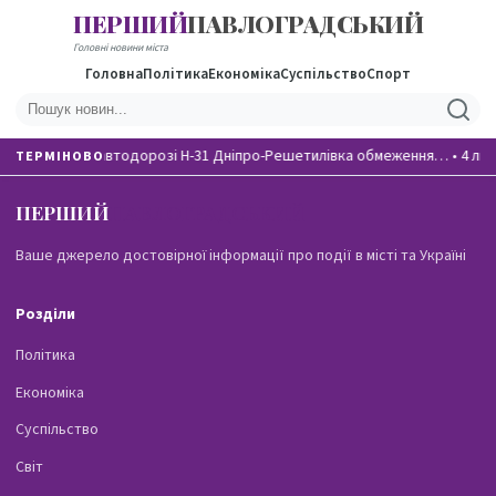
ПЕРШИЙ
ПАВЛОГРАДСЬКИЙ
Головні новини міста
Головна
Політика
Економіка
Суспільство
Спорт
На автодорозі Н-31 Дніпро-Решетилівка обмеження…
•
4 лю
ТЕРМІНОВО
ПЕРШИЙ
ПАВЛОГРАДСЬКИЙ
Ваше джерело достовірної інформації про події в місті та Україні
Розділи
Політика
Економіка
Суспільство
Світ