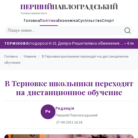
ПЕРШИЙ
ПАВЛОГРАДСЬКИЙ
НОВИНИ
Головні новини міста
Головна
Політика
Економіка
Суспільство
Спорт
На автодорозі Н-31 Дніпро-Решетилівка обмеження…
•
4 люд
ТЕРМІНОВО
Головна
/
Новини
/
В Терновке школьники переходят на дистанционное
обучение
В Терновке школьники переходят
на дистанционное обучение
Редакція
Ре
Перший Павлоградський
27-04-2021 16:18