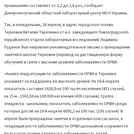
превышение составляет от 2,2 до 2,8 раз, сообщает
Днепропетровский областной лабораторный центр МОЗ Украины.
Так, в понедельник, 26 апреля, в адрес городского головы
Терновки Виталия Тарелкина от и.о. заведующего Павлоградского
горрайонного отдела лабораторных исследований Людмилы
Руденок был направлен рекомендательное письмо о прекращении
занятий в школах Терновки (перевод на дистанционную форму
обучения) в связи с высоким уровнем заболеваемости ОРВИ.
«Анализ эпидситуации по заболеваемости ОРВИ в Терновке
указывает на поддержку ее высокого уровня. На 16-й неделе
показатель составил 1620,9 на 100 тысяч населения (452 ​​случая),
на 15-м - 1563,56 на 100 000 населения (436 случаев). Группа
эпидриска - школьники, показатель заболеваемости ОРВИ среди
которых достиг на 16-й неделе 6092,2 на 100 тыс. (193 случая). В
апреле были прекращены занятия в отдельных классах школ, а
тенденция роста заболеваемости ОРВИ школьников сохраняется.
На высоком уровне держится и заболеваемость детей,