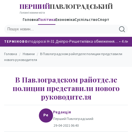
ПЕРШИЙ
ПАВЛОГРАДСЬКИЙ
НОВИНИ
Головні новини міста
Головна
Політика
Економіка
Суспільство
Спорт
На автодорозі Н-31 Дніпро-Решетилівка обмеження…
•
4 люд
ТЕРМІНОВО
Головна
/
Новини
/
В Павлоградском райотделе полиции представили
нового руководителя
В Павлоградском райотделе
полиции представили нового
руководителя
Редакція
Ре
Перший Павлоградський
29-04-2021 06:40