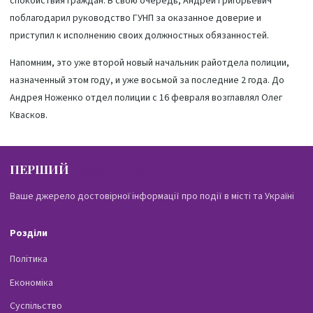
спокойствия граждан. В свою очередь, Андрей Григорьевич
поблагодарил руководство ГУНП за оказанное доверие и
приступил к исполнению своих должностных обязанностей.
Напомним, это уже второй новый начальник райотдела полиции,
назначенный этом году, и уже восьмой за последние 2 года. До
Андрея Ноженко отдел полиции с 16 февраля возглавлял Олег
Квасков.
ПЕРШИЙ
ПАВЛОГРАДСЬКИЙ
Ваше джерело достовірної інформації про події в місті та Україні
Розділи
Політика
Економіка
Суспільство