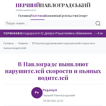
ПЕРШИЙ
ПАВЛОГРАДСЬКИЙ
НОВИНИ
Головні новини міста
Головна
Політика
Економіка
Суспільство
Спорт
На автодорозі Н-31 Дніпро-Решетилівка обмеження…
•
4 люд
ТЕРМІНОВО
Головна
/
Новини
/
В Павлограде выявляют нарушителей скорости и
пьяных водителей
В Павлограде выявляют
нарушителей скорости и пьяных
водителей
Редакція
Ре
Перший Павлоградський
30-04-2021 12:23