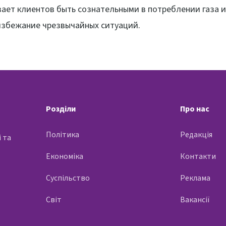
ает клиентов быть сознательными в потреблении газа и
избежание чрезвычайных ситуаций.
Розділи
Про нас
Політика
Редакція
 та
Економіка
Контакти
Суспільство
Реклама
Світ
Вакансії