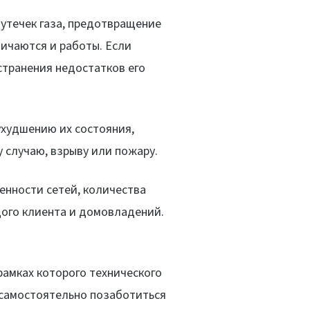
 утечек газа, предотвращение
ичаются и работы. Если
странения недостатков его
ухудшению их состояния,
у случаю, взрыву или пожару.
енности сетей, количества
дого клиента и домовладений.
рамках которого технического
т самостоятельно позаботиться