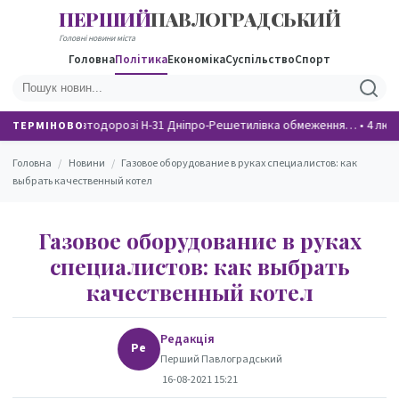
ПЕРШИЙ
ПАВЛОГРАДСЬКИЙ
НОВИНИ
Головні новини міста
Головна
Політика
Економіка
Суспільство
Спорт
На автодорозі Н-31 Дніпро-Решетилівка обмеження…
•
4 люд
ТЕРМІНОВО
Головна
/
Новини
/
Газовое оборудование в руках специалистов: как
выбрать качественный котел
Газовое оборудование в руках
специалистов: как выбрать
качественный котел
Редакція
Ре
Перший Павлоградський
16-08-2021 15:21