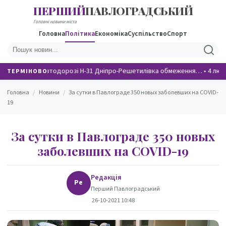
ПЕРШИЙ
ПАВЛОГРАДСЬКИЙ
НОВИНИ
Головні новини міста
Головна
Політика
Економіка
Суспільство
Спорт
На автодорозі Н-31 Дніпро-Решетилівка обмеження…
•
4 люд
ТЕРМІНОВО
Головна
/
Новини
/
За сутки в Павлограде 350 новых заболевших на COVID-
19
За сутки в Павлограде 350 новых
заболевших на COVID-19
Редакція
Ре
Перший Павлоградський
26-10-2021 10:48