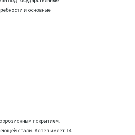
ован под государственные
требности и основные
коррозионным покрытием.
веющей стали. Котел имеет 14