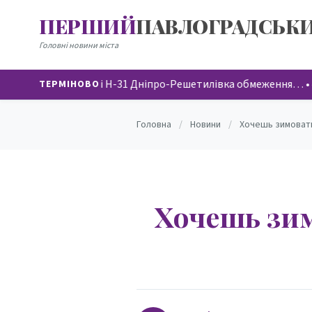
ПЕРШИЙ
ПАВЛОГРАДСЬК
НОВИНИ
Головні новини міста
На автодорозі Н-31 Дніпро-Решетилівка обмеження…
•
4
ТЕРМІНОВО
Головна
/
Новини
/
Хочешь зимовать
Хочешь зим