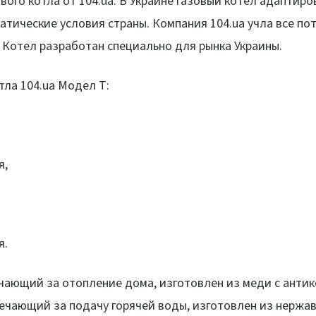
вого котла от 104.ua. В Украине газовый котёл адаптир
матические условия страны. Компания 104.ua учла все по
 Котел разработан специально для рынка Украины.
тла 104.ua Модел Т:
я,
я.
чающий за отопление дома, изготовлен из меди с анти
ечающий за подачу горячей воды, изготовлен из нержа