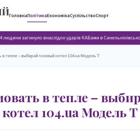
ИЙ
Головна
Політика
Економіка
Суспільство
Спорт
 людини загинуло внаслідок ударів КАБами в Синельніківськ
 в тепле – выбирай газовый котел 104.ua Модель Т
овать в тепле – выби
котел 104.ua Модель Т