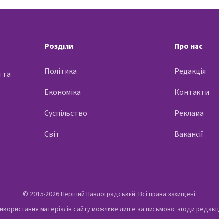
Розділи
Про нас
Політика
Редакція
 та
Економіка
Контакти
Суспільство
Реклама
Світ
Вакансії
© 2015-2026 Перший Павлоградський. Всі права захищені.
икористання матеріалів сайту можливе лише за письмової згоди редакц