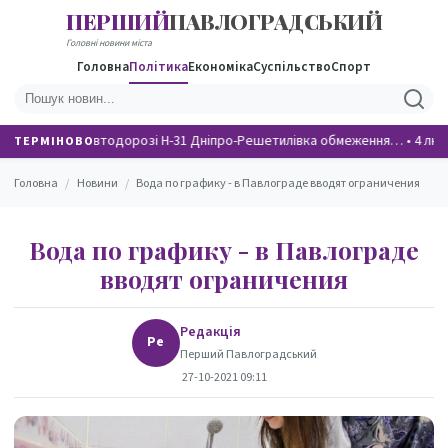
ПЕРШИЙ
ПАВЛОГРАДСЬКИЙ
НОВИНИ
Головні новини міста
Головна
Політика
Економіка
Суспільство
Спорт
На автодорозі Н-31 Дніпро-Решетилівка обмеження…
•
4 люд
ТЕРМІНОВО
Головна
/
Новини
/
Вода по графику - в Павлограде вводят ограничения
Вода по графику - в Павлограде
вводят ограничения
Редакція
Ре
Перший Павлоградський
27-10-2021 09:11