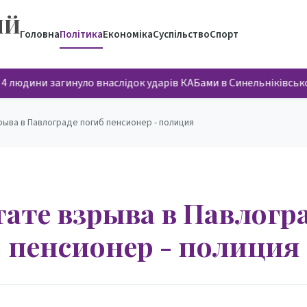
ИЙ
Головна
Політика
Економіка
Суспільство
Спорт
 людини загинуло внаслідок ударів КАБами в Синельніківсько
рыва в Павлограде погиб пенсионер - полиция
тате взрыва в Павлогр
пенсионер - полиция