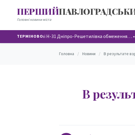
ПЕРШИЙ
ПАВЛОГРАДСЬК
НОВИНИ
Головні новини міста
На автодорозі Н-31 Дніпро-Решетилівка обмеження…
•
4
ТЕРМІНОВО
Головна
/
Новини
/
В результате вз
В резуль