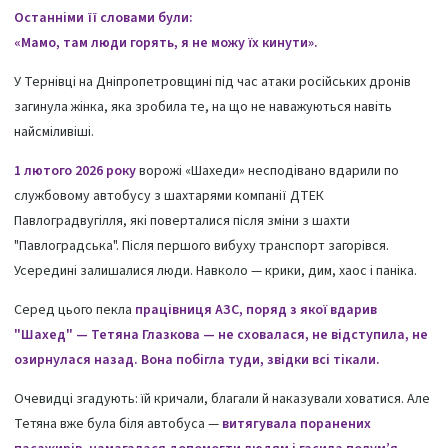
Останніми її словами були:
«Мамо, там люди горять, я не можу їх кинути».
У Тернівці на Дніпропетровщині під час атаки російських дронів
загинула жінка, яка зробила те, на що не наважуються навіть
найсміливіші.
1 лютого 2026 року
ворожі «Шахеди» несподівано вдарили по
службовому автобусу з шахтарями компанії ДТЕК
Павлоградвугілля, які поверталися після зміни з шахти
"Павлоградська". Після першого вибуху транспорт загорівся.
Усередині залишалися люди. Навколо — крики, дим, хаос і паніка.
Серед цього пекла
працівниця АЗС, поряд з якої вдарив
"Шахед" — Тетяна Глазкова — не сховалася, не відступила, не
озирнулася назад. Вона побігла туди, звідки всі тікали.
Очевидці згадують: їй кричали, благали й наказували ховатися. Але
Тетяна вже була біля автобуса —
витягувала поранених