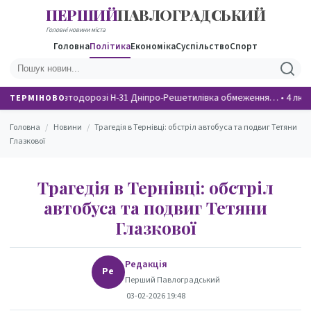
ПЕРШИЙ
ПАВЛОГРАДСЬКИЙ
НОВИНИ
Головні новини міста
Головна
Політика
Економіка
Суспільство
Спорт
На автодорозі Н-31 Дніпро-Решетилівка обмеження…
•
4 люд
ТЕРМІНОВО
Головна
/
Новини
/
Трагедія в Тернівці: обстріл автобуса та подвиг Тетяни
Глазкової
Трагедія в Тернівці: обстріл
автобуса та подвиг Тетяни
Глазкової
Редакція
Ре
Перший Павлоградський
03-02-2026 19:48