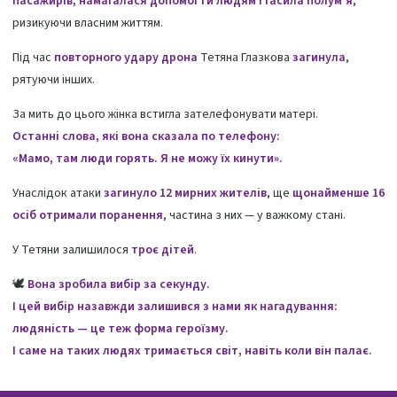
пасажирів, намагалася допомогти людям і гасила полум’я
,
ризикуючи власним життям.
Під час
повторного удару дрона
Тетяна Глазкова
загинула
,
рятуючи інших.
За мить до цього жінка встигла зателефонувати матері.
Останні слова, які вона сказала по телефону:
«Мамо, там люди горять. Я не можу їх кинути».
Унаслідок атаки
загинуло 12 мирних жителів
, ще
щонайменше 16
осіб отримали поранення
, частина з них — у важкому стані.
У Тетяни залишилося
троє дітей
.
🕊️
Вона зробила вибір за секунду.
І цей вибір назавжди залишився з нами як нагадування:
людяність — це теж форма героїзму.
І саме на таких людях тримається світ, навіть коли він палає.