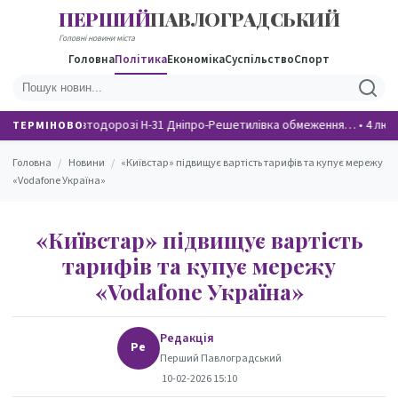
ПЕРШИЙ
ПАВЛОГРАДСЬКИЙ
НОВИНИ
Головні новини міста
Головна
Політика
Економіка
Суспільство
Спорт
На автодорозі Н-31 Дніпро-Решетилівка обмеження…
•
4 люд
ТЕРМІНОВО
Головна
/
Новини
/
«Київстар» підвищує вартість тарифів та купує мережу
«Vodafone Україна»
«Київстар» підвищує вартість
тарифів та купує мережу
«Vodafone Україна»
Редакція
Ре
Перший Павлоградський
10-02-2026 15:10