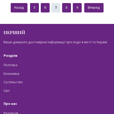
Назад
5
6
7
8
9
Вперед
ПЕРШИЙ
ПАВЛОГРАДСЬКИЙ
Ваше джерело достовірної інформації про події в місті та Україні
Розділи
Політика
Економіка
Суспільство
Світ
Про нас
Редакція