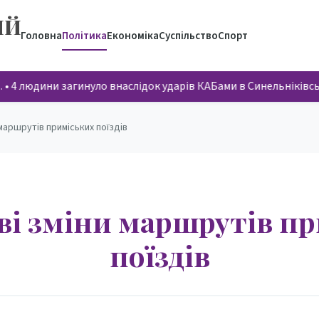
ИЙ
Головна
Політика
Економіка
Суспільство
Спорт
…
•
4 людини загинуло внаслідок ударів КАБами в Синельніків
маршрутів приміських поїздів
і зміни маршрутів п
поїздів