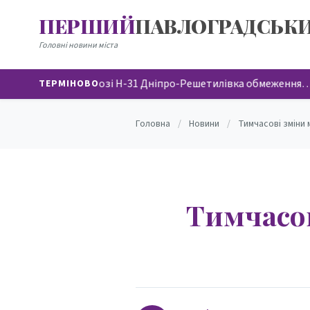
ПЕРШИЙ
ПАВЛОГРАДСЬК
НОВИНИ
Головні новини міста
На автодорозі Н-31 Дніпро-Решетилівка обмеження
ТЕРМІНОВО
Головна
/
Новини
/
Тимчасові зміни 
Тимчасов