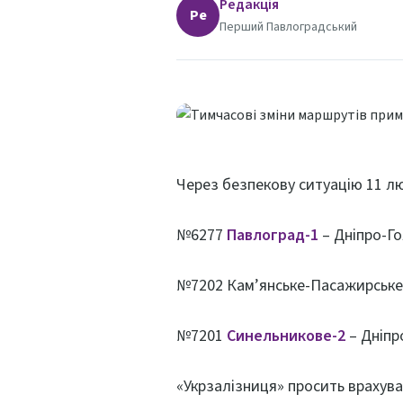
Редакція
Ре
Перший Павлоградський
Через безпекову ситуацію 11 лю
№6277
Павлоград-1
– Дніпро-Го
№7202 Кам’янське-Пасажирське
№7201
Синельникове-2
– Дніпр
«Укрзалізниця» просить врахува