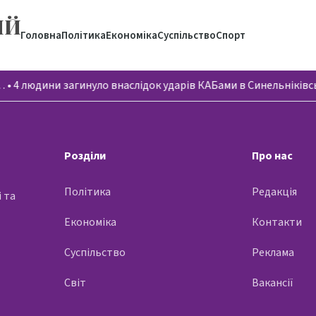
ИЙ
Головна
Політика
Економіка
Суспільство
Спорт
…
•
4 людини загинуло внаслідок ударів КАБами в Синельніків
Розділи
Про нас
Політика
Редакція
 та
Економіка
Контакти
Суспільство
Реклама
Світ
Вакансії