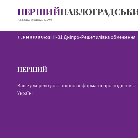
ПЕРШИЙ
ПАВЛОГРАДСЬК
Головні новини міста
На автодорозі Н-31 Дніпро-Решетилівка обмеження
ТЕРМІНОВО
ПЕРШИЙ
ПАВЛОГРАДСЬКИЙ
Ваше джерело достовірної інформації про події в місті
Україні