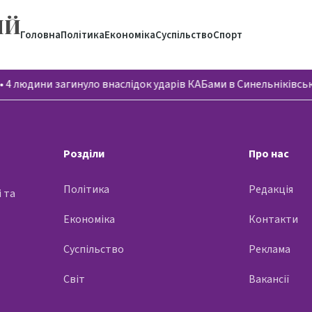
ИЙ
Головна
Політика
Економіка
Суспільство
Спорт
•
4 людини загинуло внаслідок ударів КАБами в Синельніківс
Розділи
Про нас
Політика
Редакція
 та
Економіка
Контакти
Суспільство
Реклама
Світ
Вакансії