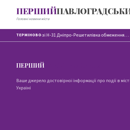
ПЕРШИЙ
ПАВЛОГРАДСЬК
Головні новини міста
На автодорозі Н-31 Дніпро-Решетилівка обмеження…
ТЕРМІНОВО
ПЕРШИЙ
ПАВЛОГРАДСЬКИЙ
Ваше джерело достовірної інформації про події в місті
Україні