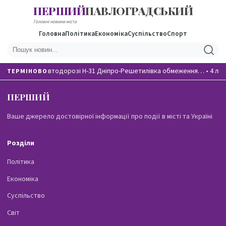
ПЕРШИЙ
ПАВЛОГРАДСЬКИЙ
Головні новини міста
Головна
Політика
Економіка
Суспільство
Спорт
На автодорозі Н-31 Дніпро-Решетилівка обмеження…
•
4 лю
ТЕРМІНОВО
ПЕРШИЙ
ПАВЛОГРАДСЬКИЙ
Ваше джерело достовірної інформації про події в місті та Україні
Розділи
Політика
Економіка
Суспільство
Світ