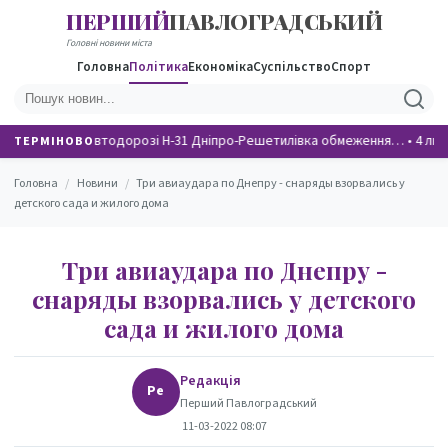
ПЕРШИЙ
ПАВЛОГРАДСЬКИЙ
НОВИНИ
Головні новини міста
Головна
Політика
Економіка
Суспільство
Спорт
На автодорозі Н-31 Дніпро-Решетилівка обмеження…
•
4 лю
ТЕРМІНОВО
Головна
/
Новини
/
Три авиаудара по Днепру - снаряды взорвались у
детского сада и жилого дома
Три авиаудара по Днепру -
снаряды взорвались у детского
сада и жилого дома
Редакція
Ре
Перший Павлоградський
11-03-2022 08:07