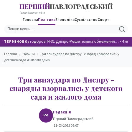
ПЕРШИЙ
ПАВЛОГРАДСЬКИЙ
НОВИНИ
Головні новини міста
Головна
Політика
Економіка
Суспільство
Спорт
На автодорозі Н-31 Дніпро-Решетилівка обмеження…
•
4 люд
ТЕРМІНОВО
Головна
/
Новини
/
Три авиаудара по Днепру - снаряды взорвались у
детского сада и жилого дома
Три авиаудара по Днепру -
снаряды взорвались у детского
сада и жилого дома
Редакція
Ре
Перший Павлоградський
11-03-2022 08:07