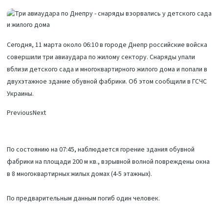
Сегодня, 11 марта около 06:10 в городе Днепр российские войска
совершили три авиаудара по жилому сектору. Снаряды упали
вблизи детского сада и многоквартирного жилого дома и попали в
двухэтажное здание обувной фабрики. Об этом сообщили в ГСЧС
Украины.
Previous
Next
По состоянию на 07:45, наблюдается горение здания обувной
фабрики на площади 200 м кв., взрывной волной повреждены окна
в 8 многоквартирных жилых домах (4-5 этажных).
По предварительным данным погиб один человек.