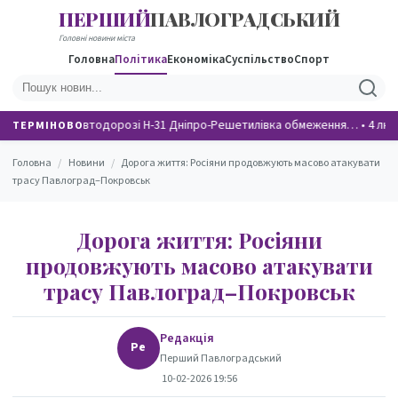
ПЕРШИЙ
ПАВЛОГРАДСЬКИЙ
НОВИНИ
Головні новини міста
Головна
Політика
Економіка
Суспільство
Спорт
На автодорозі Н-31 Дніпро-Решетилівка обмеження…
•
4 люд
ТЕРМІНОВО
Головна
/
Новини
/
Дорога життя: Росіяни продовжують масово атакувати
трасу Павлоград–Покровськ
Дорога життя: Росіяни
продовжують масово атакувати
трасу Павлоград–Покровськ
Редакція
Ре
Перший Павлоградський
10-02-2026 19:56