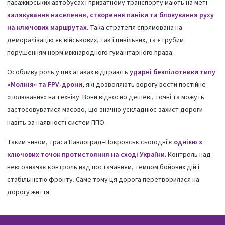
пасажирських автобусах і приватному транспорту мають на меті
залякування населення, створення паніки та блокування руху
на ключових маршрутах
. Така стратегія спрямована на
деморалізацію як військових, так і цивільних, та є грубим
порушенням норм міжнародного гуманітарного права.
Особливу роль у цих атаках відіграють
ударні безпілотники типу
«Молнія» та FPV-дрони
, які дозволяють ворогу вести постійне
«полювання» на техніку. Вони відносно дешеві, точні та можуть
застосовуватися масово, що значно ускладнює захист дороги
навіть за наявності систем ППО.
Таким чином, траса Павлоград–Покровськ сьогодні є
однією з
ключових точок протистояння на сході України
. Контроль над
нею означає контроль над постачанням, темпом бойових дій і
стабільністю фронту. Саме тому ця дорога перетворилася на
дорогу життя.