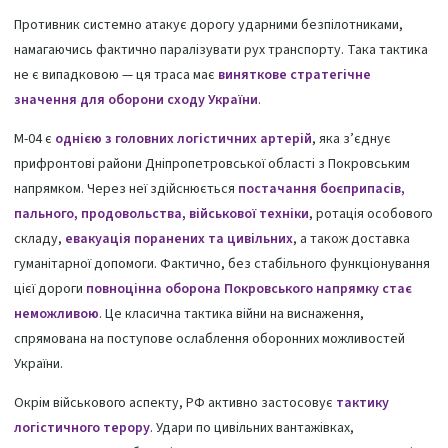
Противник системно атакує дорогу ударними безпілотниками,
намагаючись фактично паралізувати рух транспорту. Така тактика
не є випадковою — ця траса має
виняткове стратегічне
значення для оборони сходу України
.
М-04 є
однією з головних логістичних артерій
, яка з’єднує
прифронтові райони Дніпропетровської області з Покровським
напрямком. Через неї здійснюється
постачання боєприпасів,
пального, продовольства, військової техніки
, ротація особового
складу,
евакуація поранених та цивільних
, а також доставка
гуманітарної допомоги. Фактично, без стабільного функціонування
цієї дороги
повноцінна оборона Покровського напрямку стає
неможливою
. Це класична тактика війни на виснаження,
спрямована на поступове ослаблення оборонних можливостей
України.
Окрім військового аспекту, РФ активно застосовує
тактику
логістичного терору
. Удари по цивільних вантажівках,