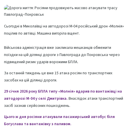
Сьогодні в Миколаївці на автодорозі М-04 російський дрон «Молнія»
поцілив по автівці. Машина вигоріла вщент.
Військова адміністрація вже закликала мешканців обмежити
поїздки на цій ділянці дороги з Павлограда до Покровська через
підвищений ризик ударів ворожими БПЛА.
За останній тиждень це вже 15 атака росіян по транспортних
засобах на цій ділянці дороги.
29 січня 2026 року БПЛА типу «Молнія» вдарив по вантажівці на
автодорозі М-04 у селі Дмитрівка.
Внаслідок атаки транспортний
засіб зазнав серйозних пошкоджень.
Цього ж дня росіяни атакували пасажирський автобус біля
Богуслава та вантажівку з паливом.