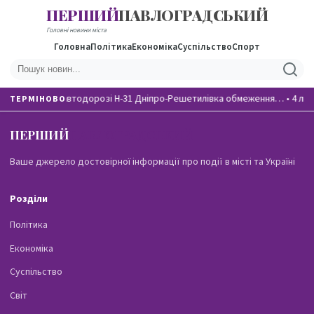
ПЕРШИЙ
ПАВЛОГРАДСЬКИЙ
Головні новини міста
Головна
Політика
Економіка
Суспільство
Спорт
На автодорозі Н-31 Дніпро-Решетилівка обмеження…
•
4 лю
ТЕРМІНОВО
ПЕРШИЙ
ПАВЛОГРАДСЬКИЙ
Ваше джерело достовірної інформації про події в місті та Україні
Розділи
Політика
Економіка
Суспільство
Світ